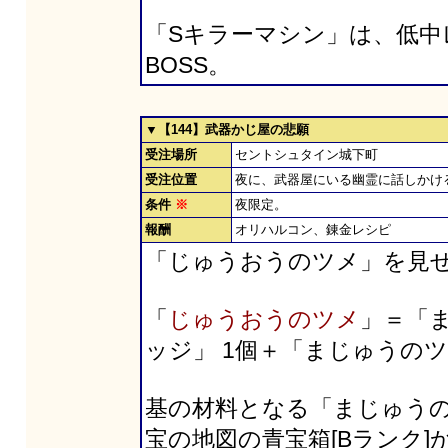
「Sキラーマシン」は、低中レ
BOSS。
▼【144】武器かじ屋の悲願
受注場所
セントシュタイン城下町
受注位置
夜に、武器屋にいる幽霊に話しかけ
条件
※
夜限定。
報酬
オリハルコン、錬金レシピ
「じゅうおうのツメ」を見
「
じゅうおうのツメ
」＝「
ッジ」 1個＋「まじゅうのツ
基の材料となる「まじゅう
宝の地図の青宝箱[Bランク]