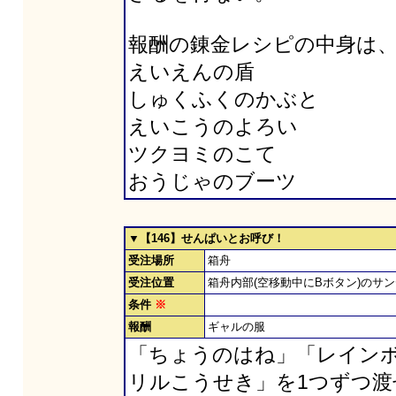
報酬の錬金レシピの中身は
えいえんの盾
しゅくふくのかぶと
えいこうのよろい
ツクヨミのこて
おうじゃのブーツ
▼【146】せんぱいとお呼び！
受注場所
箱舟
受注位置
箱舟内部(空移動中にBボタン)のサ
条件
※
報酬
ギャルの服
「ちょうのはね」「レイン
リルこうせき」を1つずつ渡