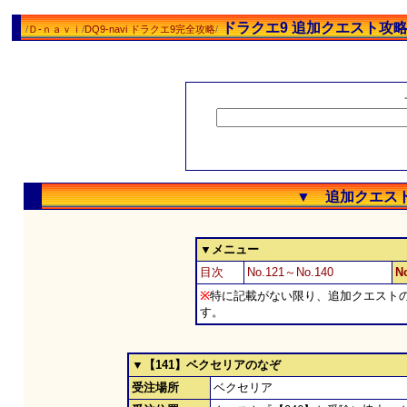
ドラクエ9 追加クエスト攻略 [No
/
Ｄ-ｎａｖｉ
/
DQ9-navi ドラクエ9完全攻略
/
▼ 追加クエスト攻略
▼メニュー
目次
No.121～No.140
N
※
特に記載がない限り、追加クエスト
す。
▼【141】ベクセリアのなぞ
受注場所
ベクセリア