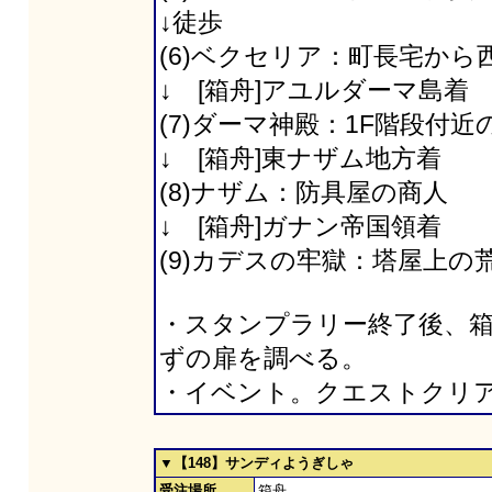
↓徒歩
(6)ベクセリア：町長宅から
↓ [箱舟]アユルダーマ島着
(7)ダーマ神殿：1F階段付近
↓ [箱舟]東ナザム地方着
(8)ナザム：防具屋の商人
↓ [箱舟]ガナン帝国領着
(9)カデスの牢獄：塔屋上の
・スタンプラリー終了後、箱
ずの扉を調べる。
・イベント。クエストクリ
▼【148】サンディようぎしゃ
受注場所
箱舟