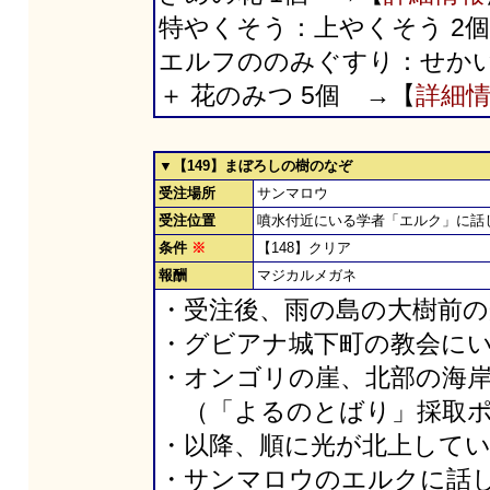
特やくそう：上やくそう 2
エルフののみぐすり：せかいじ
＋ 花のみつ 5個 →【
詳細
▼【149】まぼろしの樹のなぞ
受注場所
サンマロウ
受注位置
噴水付近にいる学者「エルク」に話
条件
※
【148】クリア
報酬
マジカルメガネ
・受注後、雨の島の大樹前
・グビアナ城下町の教会に
・オンゴリの崖、北部の海
（「よるのとばり」採取ポ
・以降、順に光が北上して
・サンマロウのエルクに話