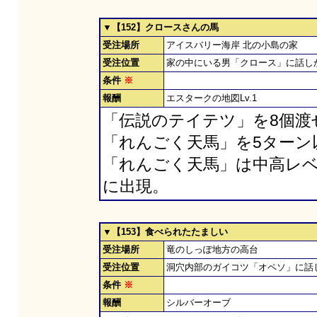
▼【152】クロースさんの馬
受注場所
アイスバリー海岸 北の小島の家
受注位置
家の中にいる男「クロース」に話し
条件
※
報酬
エスタークの地図Lv.1
「伝説のテイテツ」を8個渡
「れんごく天馬」を5ターン
「れんごく天馬」は中高レベル
に出現。
▼【153】食べられたたましい
受注場所
竜のしっぽ地方の高台
受注位置
洞穴内部のガイコツ「オペソ」に話
条件
※
報酬
シルバーオーブ