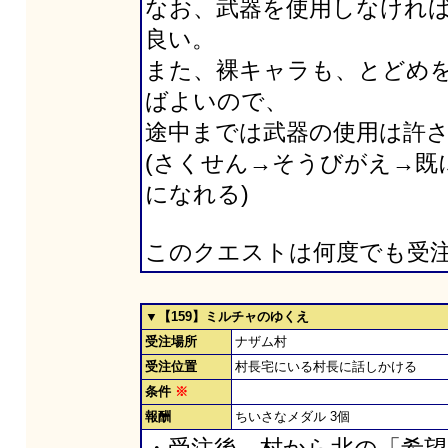
なお、武器を使用しなけれ
良い。
また、裸キャラも、とどめ
ばよいので、
途中までは武器の使用は許
(さくせん→そうびがえ→既
になれる)
このクエストは何度でも受
▼【159】ミルチャのゆくえ
受注場所
ナザム村
受注位置
村長宅にいる村長に話しかける
条件
※
報酬
ちいさなメダル 3個