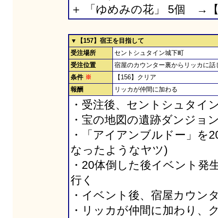
＋ 「ゆめみの花」 5個 →
▼【157】宿王を目指して
受注場所
セントシュタイン城下町
受注位置
宿屋のカウンター裏からリッカに話
条件
※
【156】クリア
報酬
リッカが仲間に加わる
・受注後、セントシュタイン
・宝の地図の遺跡ダンジョ
・「アイアンブルドー」を20
なったようなヤツ)
・20体倒した後イベント発
行く
・イベント後、宿屋カウン
・リッカが仲間に加わり、