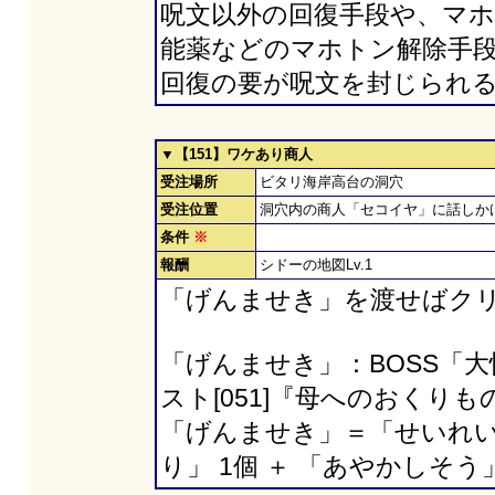
呪文以外の回復手段や、マホ
能薬などのマホトン解除手段
回復の要が呪文を封じられ
▼【151】ワケあり商人
受注場所
ビタリ海岸高台の洞穴
受注位置
洞穴内の商人「セコイヤ」に話しか
条件
※
報酬
シドーの地図Lv.1
「げんませき」を渡せばク
「げんませき」：BOSS「
スト[051]『母へのおくり
「げんませき」＝「せいれいせ
り」 1個 ＋ 「あやかしそう」