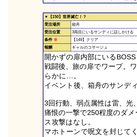
▼【150】世界滅亡！？
受注場所
箱舟
受注位置
3両目にいるサンディに話しかける
条件
※
【149】クリア
報酬
ギャルのコサージュ
開かずの扉内部にいるBOS
戦闘後、旅の扉でワープ。
らかに…。
イベント後、箱舟のサンデ
3回行動、弱点属性は雷、光、
痛恨の一撃で250程度のダ
ス攻撃はなし。
マホトーンで呪文を封じて