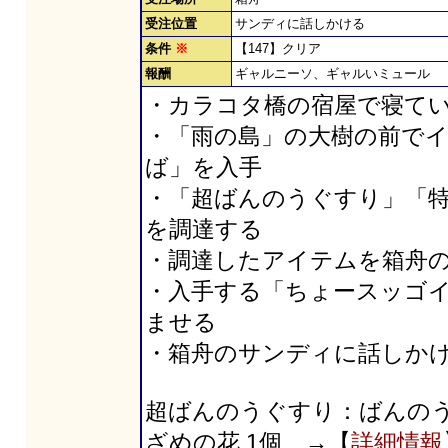
受注位置
サンディに話しかける
条件
※
【147】クリア
報酬
ギャルニーソ、ギャルいミュール
・カラコタ橋の宿屋で寝て
・「雨の島」の大樹の前で
ば」を入手
・「超ばんのうぐすり」「
を調達する
・調達したアイテムを箱舟
・入手する「ちょースッゴ
ませる
・箱舟のサンディに話しか
超ばんのうぐすり：ばんのうぐす
ざめの花 1個 →【
詳細情報