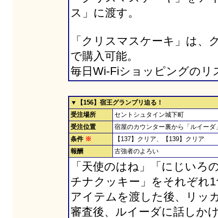
ス」に渡す。
「クリスマスケーキ」は、ク
で購入可能。
毎日Wi-Fiショッピングの
▼【156】宿王グランプリ迫る！
受注場所
セントシュタイン城下町
受注位置
宿屋のカウンター裏から「ルイーダ
条件
※
【137】クリア、【139】クリア
報酬
古強者のよろい
「天使のはね」「にじいろ
チナクッキー」をそれぞれ
アイテムを渡した後、リッ
審査後、ルイーダに話しか