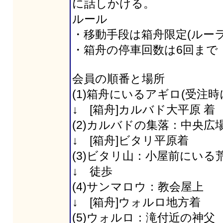
に話しかける。
ルール
・移動手段は箱舟限定(ルーラ
・箱舟の停車回数は6回まで
会員の順番と場所
(1)箱舟にいるアギロ(受注時に
↓ [箱舟]カルバド大平原 着
(2)カルバドの集落：中央広
↓ [箱舟]ビタリ平原着
(3)ビタリ山：小屋前にいる
↓ 徒歩
(4)サンマロウ：教会屋上
↓ [箱舟]ウォルロ地方着
(5)ウォルロ：滝付近の神父