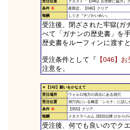
受注位置
クエスト『【046】お受験に協力
条件
※
夜限定。【046】クリア
報酬
しぐさ『ナゾかいめい』
受注後、閉ざされた牢獄(ガナ
べて「ガナンの歴史書」を
歴史書をルーフィンに渡す
受注条件として『
【046】
注意を。
▼【142】願いをかなえて
受注場所
ウォルロ地方の高台にある洞穴
受注位置
洞穴内にいる幽霊「シエナ」に話し
条件
※
【055】クリア、
報酬
メタスラヘルム 2回目以降 ひかりの
受注後、何でも良いのでクエ