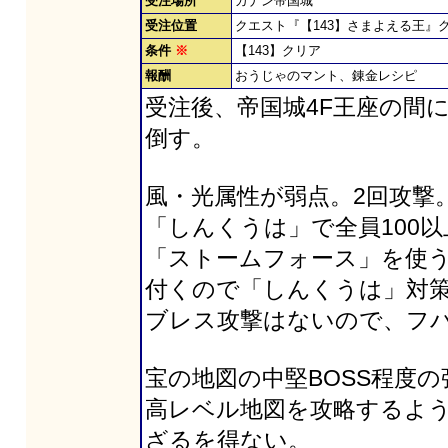
受注場所
ガナン帝国城
受注位置
クエスト『【143】さまよえる王
条件
※
【143】クリア
報酬
おうじゃのマント、錬金レシピ
受注後、帝国城4F王座の間
倒す。
風・光属性が弱点。2回攻撃。H
「しんくうは」で全員100
「ストームフォース」を使
付くので「しんくうは」対
ブレス攻撃はないので、フ
宝の地図の中堅BOSS程度の
高レベル地図を攻略するよ
ざるを得ない。