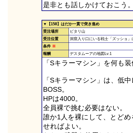
是非とも話しかけておこう
▼【158】はだか一貫で突き進め
受注場所
ビタリ山
受注位置
洞窟入り口にいる戦士「ズッショ」
条件
※
報酬
デスタムーアの地図Lv.1
「Sキラーマシン」を何も装
「Sキラーマシン」は、低中レ
BOSS。
HPは4000。
全員裸で挑む必要はない。
誰か1人を裸にして、とど
せればよい。