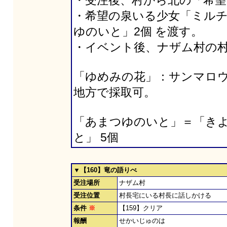
・受注後、村から北の「希望
・希望の泉いる少女「ミルチ
ゆのいと」2個 を渡す。
・イベント後、ナザム村の
「ゆめみの花」：サンマロ
地方で採取可。
「あまつゆのいと」＝「きよめ
と」 5個
▼【160】竜の語りべ
受注場所
ナザム村
受注位置
村長宅にいる村長に話しかける
条件
※
【159】クリア
報酬
せかいじゅのは