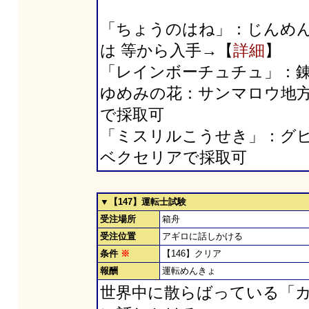
「ちょうのはね」：じんめ
は 等から入手→【
詳細
】
「レインボーチュチュ」：
ゆめみの花：サンマロウ地
で採取可
「ミスリルこうせき」：グ
ベクセリアで採取可
▼【147】運転士試験
受注場所
箱舟
受注位置
アギロに話しかける
条件
※
【146】クリア
報酬
運転めんきょ
世界中に散らばっている「