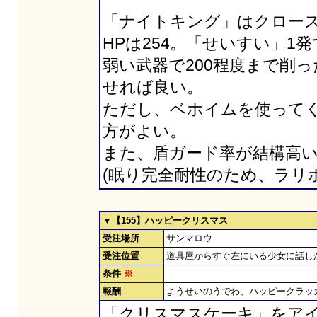
「ナイトキング」はクロー
HPは254。「せいすい」1
弱い武器で200程度まで削
せれば良い。
ただし、ベホイムを使って
方がよい。
また、盾ガード率が結構高
(眠り完全耐性のため、ラリ
▼【155】ハッピークリスマス
受注場所
サンマロウ
受注位置
道具屋からすぐ左にいる少女に話し
条件
※
報酬
ようせいのうでわ、ハッピークラッ
「クリスマスケーキ」をア