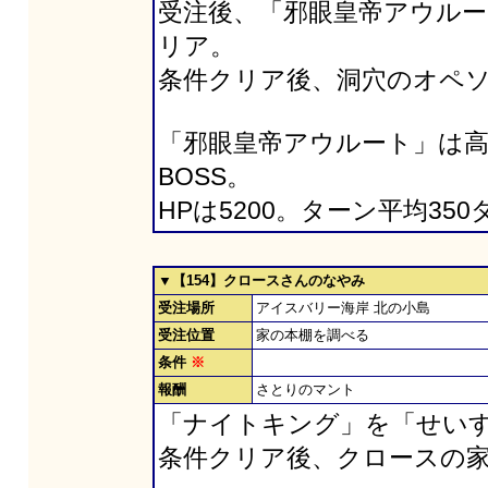
受注後、「邪眼皇帝アウルー
リア。
条件クリア後、洞穴のオペ
「邪眼皇帝アウルート」は高レ
BOSS。
HPは5200。ターン平均3
▼【154】クロースさんのなやみ
受注場所
アイスバリー海岸 北の小島
受注位置
家の本棚を調べる
条件
※
報酬
さとりのマント
「ナイトキング」を「せい
条件クリア後、クロースの