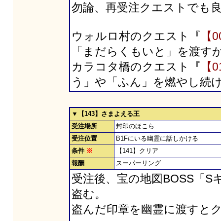
勿論、再受注クエストでも
ウォルロ村のクエスト『
【
「まだらくもいと」を渡す
カラコタ橋のクエスト『
【
う」や「ふん」を燃やし続
▼【143】さまよえる王
受注場所
封印のほこら
受注位置
B1Fにいる幽霊に話しかける
条件
※
【141】クリア
報酬
スーパーリング
受注後、宝の地図BOSS「
盗む。
盗んだ印章を幽霊に渡すと