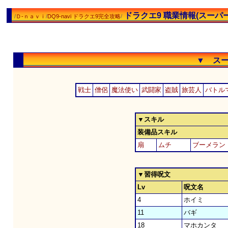
ドラクエ9 職業情報(スーパ
/
Ｄ-ｎａｖｉ
/
DQ9-navi ドラクエ9完全攻略
/
▼ ス
戦士
僧侶
魔法使い
武闘家
盗賊
旅芸人
バトル
▼スキル
装備品スキル
扇
ムチ
ブーメラン
▼習得呪文
Lv
呪文名
4
ホイミ
11
バギ
18
マホカンタ