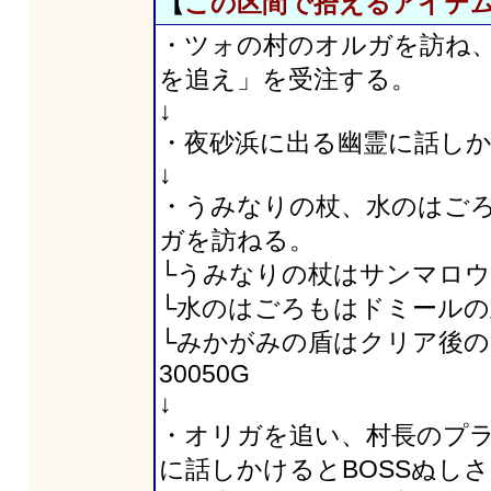
【
この区間で拾えるアイテ
・ツォの村のオルガを訪ね、
を追え」を受注する。
↓
・夜砂浜に出る幽霊に話し
↓
・うみなりの杖、水のはご
ガを訪ねる。
└うみなりの杖はサンマロウの
└水のはごろもはドミールの里
└みかがみの盾はクリア後
30050G
↓
・オリガを追い、村長のプ
に話しかけるとBOSSぬし