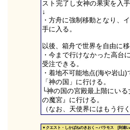
スト完了し女神の果実を入
↓
・方舟に強制移動となり、
手に入る。
以後、箱舟で世界を自由に
・今まで行けなかった高台
受注できる。
・着地不可能地点(海や岩山
「神の国」に行ける。
└神の国の宮殿最上階にいる
の魔宮』に行ける。
（なお、天使界にはもう行
▼クエスト・しかばねのきおく～バラモス [到達Lv