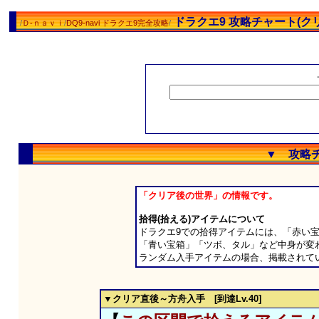
ドラクエ9 攻略チャート(ク
/
Ｄ-ｎａｖｉ
/
DQ9-navi ドラクエ9完全攻略
/
▼ 攻略チ
「クリア後の世界」の情報です。
拾得(拾える)アイテムについて
ドラクエ9での拾得アイテムには、「赤い
「青い宝箱」「ツボ、タル」など中身が変
ランダム入手アイテムの場合、掲載されて
▼クリア直後～方舟入手 [到達Lv.40]