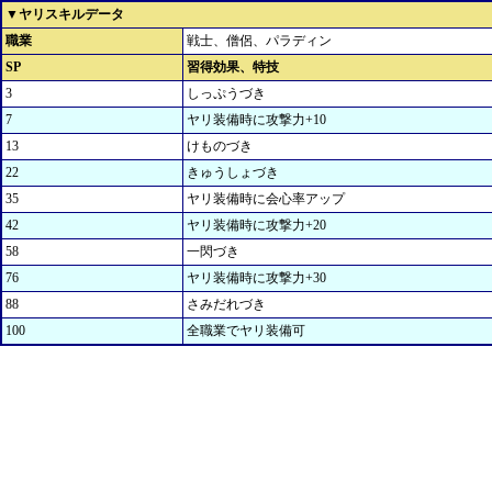
▼ヤリスキルデータ
職業
戦士、僧侶、パラディン
SP
習得効果、特技
3
しっぷうづき
7
ヤリ装備時に攻撃力+10
13
けものづき
22
きゅうしょづき
35
ヤリ装備時に会心率アップ
42
ヤリ装備時に攻撃力+20
58
一閃づき
76
ヤリ装備時に攻撃力+30
88
さみだれづき
100
全職業でヤリ装備可