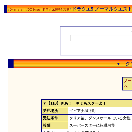
ドラクエ9 ノーマルクエス
/
Ｄ-ｎａｖｉ
/
DQ9-navi ドラクエ9完全攻略
/
▼ ク
ノー
へ
▼【118】さあ！ キミもスターよ！
受注場所
グビアナ城下町
受注条件
クリア後、ダンスホールにいる女性
報酬
スーパースターに転職可能