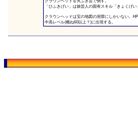
クラウンヘッドを火ふき芸で倒す。
「ひふきげい」は旅芸人の固有スキル「きょくげい
クラウンヘッドは宝の地図の洞窟にしかいない。HPは
中高レベル(概ね60以上？)に出現する。