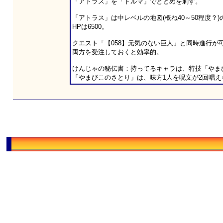
「アトラス」を「ドルマ」でとどめを刺す。
「アトラス」は中レベルの地図(概ね40～50程度？)
HPは6500。
クエスト「【058】元気のない巨人」と同時進行が
両方を受注しておくと効率的。
けんじゃの秘伝書：持ってるキャラは、特技「やま
「やまびこのさとり」は、味方1人を呪文が2回唱