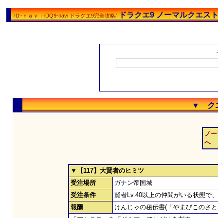
ドラクエ9 ノーマルクエス
/
Ｄ-ｎａｖｉ
/
DQ9-navi ドラクエ9完全攻略
/
▼ ク
ノー
へ
▼【117】大賢者のヒミツ
受注場所
ガナン帝国城
受注条件
賢者Lv.40以上の仲間がいる状態で
報酬
けんじゃの秘伝書(「やまびこのさと