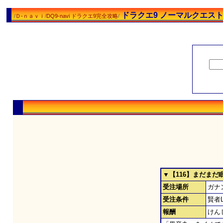
ドラクエ9 ノーマルクエス
/
Ｄ-ｎａｖｉ
/
DQ9-navi ドラクエ9完全攻略
/
▼【116】まだまだ
受注場所
ガナ
受注条件
賢者
報酬
けん