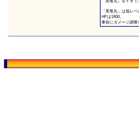
「黒竜丸」をイオで
「黒竜丸」は低レベル
HPは1800。
事前にダメージ調整