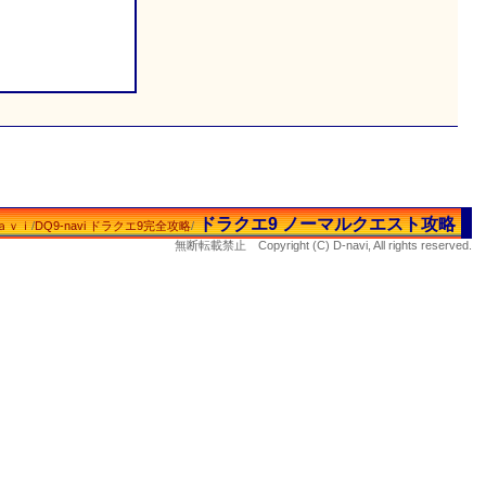
ドラクエ9 ノーマルクエスト攻略
ａｖｉ
/
DQ9-navi ドラクエ9完全攻略
/
無断転載禁止 Copyright (C) D-navi, All rights reserved.