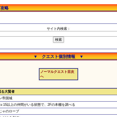
ト攻略
サイト内検索：
▼ クエスト個別情報 ▼
ノーマルクエスト目次
へ
眠る大賢者
ン帝国城
Lv.15以上の仲間がいる状態で、2Fの本棚を調べる
じゃのローブ