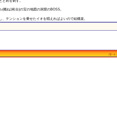
とどめを刺す。
(概ね1桁台)の宝の地図の洞窟のBOSS。
し、テンションを乗せたイオを唱えればよいので結構楽。
/
Ｄ-ｎ