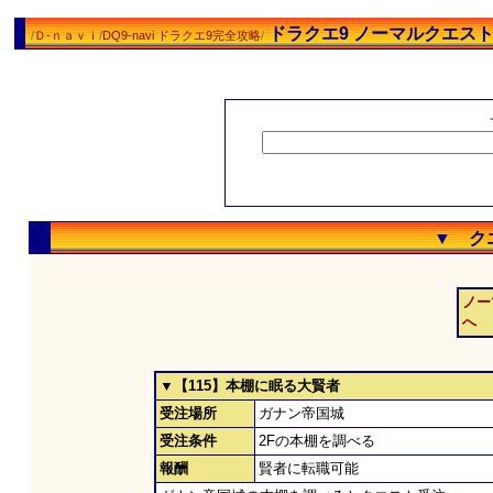
ドラクエ9 ノーマルクエス
/
Ｄ-ｎａｖｉ
/
DQ9-navi ドラクエ9完全攻略
/
▼ ク
ノー
へ
▼【115】本棚に眠る大賢者
受注場所
ガナン帝国城
受注条件
2Fの本棚を調べる
報酬
賢者に転職可能