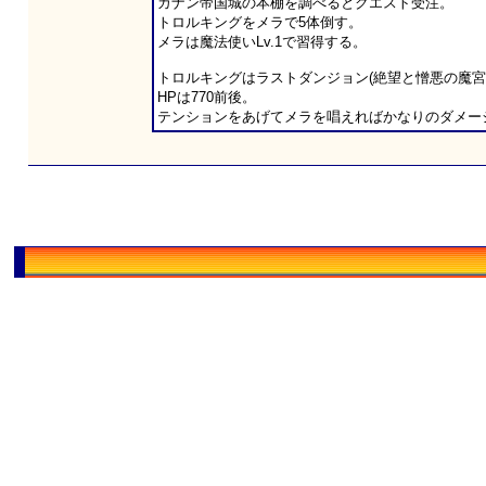
ガナン帝国城の本棚を調べるとクエスト受注。
トロルキングをメラで5体倒す。
メラは魔法使いLv.1で習得する。
トロルキングはラストダンジョン(絶望と憎悪の魔宮
HPは770前後。
テンションをあげてメラを唱えればかなりのダメー