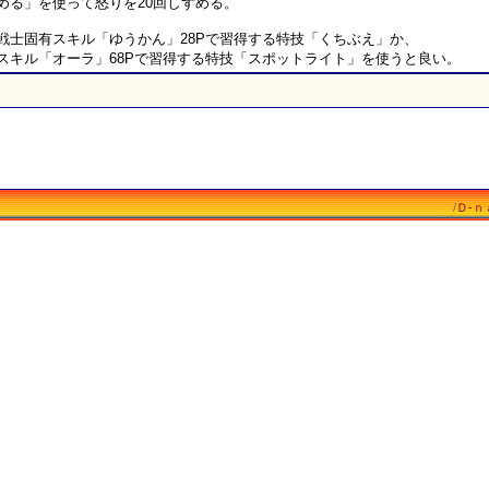
める」を使って怒りを20回しずめる。
戦士固有スキル「ゆうかん」28Pで習得する特技「くちぶえ」か、
スキル「オーラ」68Pで習得する特技「スポットライト」を使うと良い。
/
Ｄ-ｎ