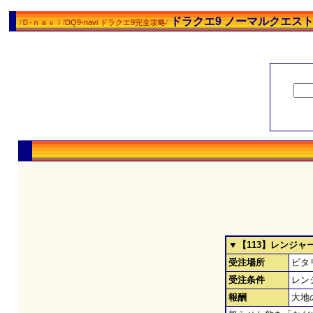
ドラクエ9 ノーマルクエス
/
Ｄ-ｎａｖｉ
/
DQ9-navi ドラクエ9完全攻略
/
▼【113】レンジャ
受注場所
ビタ
受注条件
レン
報酬
大地