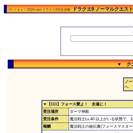
ドラクエ9 ノーマルクエス
/
Ｄ-ｎａｖｉ
/
DQ9-navi ドラクエ9完全攻略
/
▼ ク
ノー
へ
▼【111】フォース愛よ！ 永遠に！
受注場所
ダーマ神殿
受注条件
魔法戦士Lv.40 以上がいる状態で
報酬
魔法戦士の秘伝書(フォースマスター