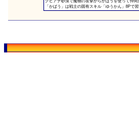
グビアナ砂漠で魔物の攻撃からかばうを使って仲間
「かばう」は戦士の固有スキル「ゆうかん」8Pで習