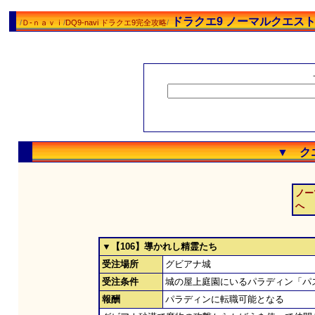
ドラクエ9 ノーマルクエス
/
Ｄ-ｎａｖｉ
/
DQ9-navi ドラクエ9完全攻略
/
▼ ク
ノー
へ
▼【106】導かれし精霊たち
受注場所
グビアナ城
受注条件
城の屋上庭園にいるパラディン「パ
報酬
パラディンに転職可能となる