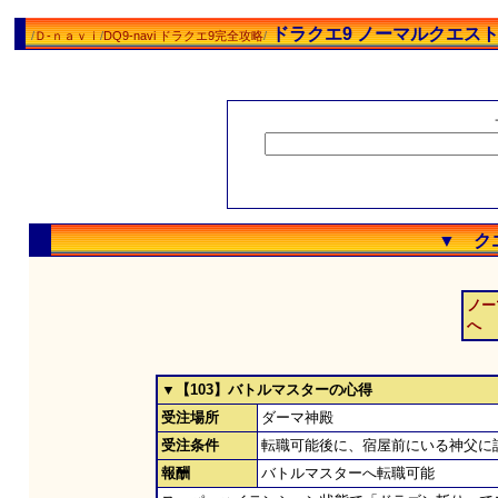
ドラクエ9 ノーマルクエス
/
Ｄ-ｎａｖｉ
/
DQ9-navi ドラクエ9完全攻略
/
▼ ク
ノー
へ
▼【103】バトルマスターの心得
受注場所
ダーマ神殿
受注条件
転職可能後に、宿屋前にいる神父に
報酬
バトルマスターへ転職可能