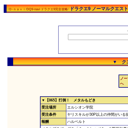
ドラクエ9 ノーマルクエス
/
Ｄ-ｎａｖｉ
/
DQ9-navi ドラクエ9完全攻略
/
▼ ク
ノー
へ
▼【065】打倒！ メタルもどき
受注場所
エルシオン学院
受注条件
ヤリスキルが30P以上の仲間がいる
報酬
ハルベルト