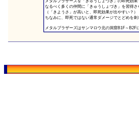
メタルブラザーズを「きゅうしょづき」の即死効果
なるべく多くの仲間に「きゅうしょづき」を習得さ
（「きようさ」が高いと、即死効果が出やすい？）
ちなみに、即死ではない通常ダメージでとどめを刺
メタルブラザーズはサンマロウ北の洞窟B1F～B2F