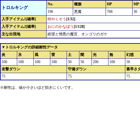
No.
種族
HP
MP
トロルキング
196
悪魔
768
36
入手アイテム1[確率]
特やくそう
[1/32]
入手アイテム2[確率]
おにのかなぼう
[1/128]
主な出現地
絶望と憎悪の魔宮、オンゴリのガケ
▼トロルキングの詳細耐性データ
炎
氷
風
雷
土
闇
光
無
幻惑
100
100
100
100
50
50
200
100
50
攻撃ダウン
守備ダウン
素早さ
75
75
75
※耐性は、値が小さいほど効きにくいです。