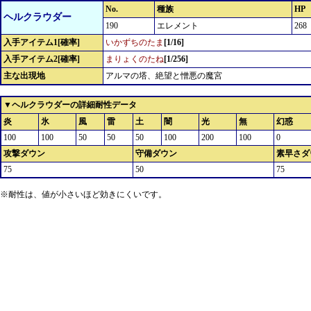
No.
種族
HP
ヘルクラウダー
190
エレメント
268
入手アイテム1[確率]
いかずちのたま
[1/16]
入手アイテム2[確率]
まりょくのたね
[1/256]
主な出現地
アルマの塔、絶望と憎悪の魔宮
▼ヘルクラウダーの詳細耐性データ
炎
氷
風
雷
土
闇
光
無
幻惑
100
100
50
50
50
100
200
100
0
攻撃ダウン
守備ダウン
素早さダ
75
50
75
※耐性は、値が小さいほど効きにくいです。