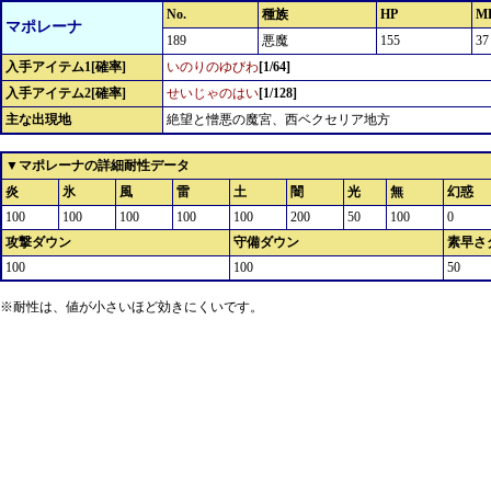
No.
種族
HP
M
マポレーナ
189
悪魔
155
37
入手アイテム1[確率]
いのりのゆびわ
[1/64]
入手アイテム2[確率]
せいじゃのはい
[1/128]
主な出現地
絶望と憎悪の魔宮、西ベクセリア地方
▼マポレーナの詳細耐性データ
炎
氷
風
雷
土
闇
光
無
幻惑
100
100
100
100
100
200
50
100
0
攻撃ダウン
守備ダウン
素早さ
100
100
50
※耐性は、値が小さいほど効きにくいです。