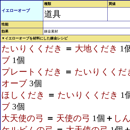
種類
買値
イエローオーブ
道具
性能
効果
錬金素材
▼イエローオーブを材料にした錬金レシピ
たいりくくだき
＝
大地くだき
1
ブ
1個
プレートくだき
＝
たいりくくだ
オーブ
3個
ほしくだき
＝
たいりくくだき
1
ブ
3個
大天使の弓
＝
天使の弓
1個
＋
し
ケルビムの弓
＝
大天使の弓
1個