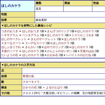
種類
買値
売値
ほしのカケラ
道具
性能
効果
錬金素材
▼ほしのカケラを材料にした錬金レシピ
つきのおうぎ
＝
ほしのおうぎ
1個
＋
まんげつのリング
1個
＋
ほしのカケラ
1個
ヘキサグラム
＝
ペンタグラム
1個
＋
ほしのカケラ
3個
＋
ミスリルこうせき
3個
ほしのサークレット
＝
きんのサークレット
1個
＋
ほしのカケラ
1個
スターなスーツ
＝
ドハデなスーツ
1個
＋
ほしのカケラ
3個
ほしふるうでわ
＝
きんかい
1個
＋
はやてのリング
2個
＋
ほしのカケラ
3個
天使のソーマ
＝
ほしのカケラ
2個
＋
けんじゃのせいすい
2個
＋
天使のはね
2個
たいようの石
＝
ほしのカケラ
2個
＋
かがみ石
3個
＋
ヘパイトスのひだね
1個
▼ほしのカケラの入手方法
店
拾得
希望の泉
、
敵
スターキメラ
、
錬金
ひかりの石
3個 ＋
よるのとばり
3個
その他
クエスト[061]『大魔法使いギビリン』の報酬、宝の地図青宝箱[ラ