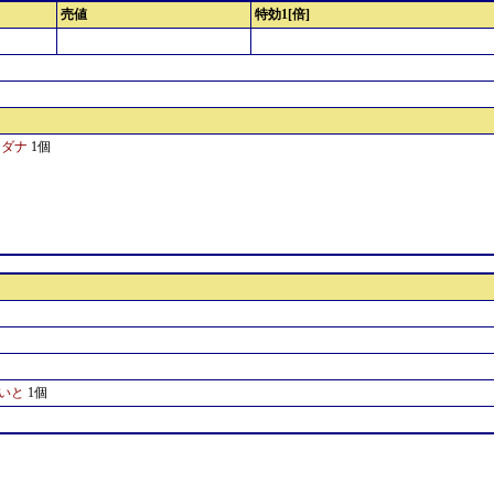
売値
特効1[倍]
ンダナ
1個
いと
1個