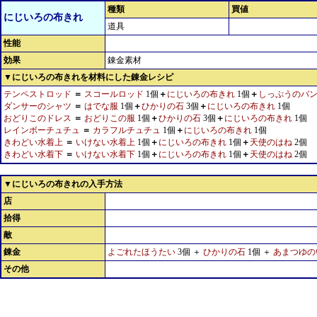
種類
買値
にじいろの布きれ
道具
性能
効果
錬金素材
▼にじいろの布きれを材料にした錬金レシピ
テンペストロッド
＝
スコールロッド
1個
＋
にじいろの布きれ
1個
＋
しっぷうのバ
ダンサーのシャツ
＝
はでな服
1個
＋
ひかりの石
3個
＋
にじいろの布きれ
1個
おどりこのドレス
＝
おどりこの服
1個
＋
ひかりの石
3個
＋
にじいろの布きれ
1個
レインボーチュチュ
＝
カラフルチュチュ
1個
＋
にじいろの布きれ
1個
きわどい水着上
＝
いけない水着上
1個
＋
にじいろの布きれ
1個
＋
天使のはね
2個
きわどい水着下
＝
いけない水着下
1個
＋
にじいろの布きれ
1個
＋
天使のはね
2個
▼にじいろの布きれの入手方法
店
拾得
敵
錬金
よごれたほうたい
3個 ＋
ひかりの石
1個 ＋
あまつゆの
その他