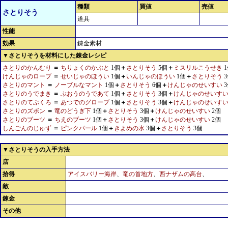
種類
買値
売値
さとりそう
道具
性能
効果
錬金素材
▼さとりそうを材料にした錬金レシピ
さとりのかんむり
＝
ちりょくのかぶと
1個
＋
さとりそう
5個
＋
ミスリルこうせき
1
けんじゃのローブ
＝
せいじゃのほうい
1個
＋
いんじゃのほうい
1個
＋
さとりそう
3
さとりのマント
＝
ノーブルなマント
1個
＋
さとりそう
6個
＋
けんじゃのせいすい
3
さとりのうでまき
＝
ぶおうのうであて
1個
＋
さとりそう
3個
＋
けんじゃのせいす
さとりのてぶくろ
＝
あつでのグローブ
1個
＋
さとりそう
3個
＋
けんじゃのせいす
さとりのズボン
＝
竜のどうぎ下
1個
＋
さとりそう
3個
＋
けんじゃのせいすい
2個
さとりのブーツ
＝
ちえのブーツ
1個
＋
さとりそう
3個
＋
けんじゃのせいすい
2個
しんごんのじゅず
＝
ピンクパール
1個
＋
きよめの水
3個
＋
さとりそう
3個
▼さとりそうの入手方法
店
拾得
アイスバリー海岸
、
竜の首地方
、
西ナザムの高台
、
敵
錬金
その他