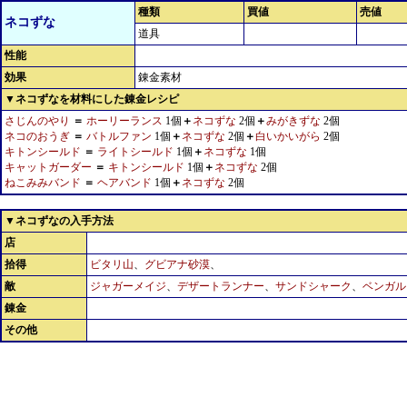
種類
買値
売値
ネコずな
道具
性能
効果
錬金素材
▼ネコずなを材料にした錬金レシピ
さじんのやり
＝
ホーリーランス
1個
＋
ネコずな
2個
＋
みがきずな
2個
ネコのおうぎ
＝
バトルファン
1個
＋
ネコずな
2個
＋
白いかいがら
2個
キトンシールド
＝
ライトシールド
1個
＋
ネコずな
1個
キャットガーダー
＝
キトンシールド
1個
＋
ネコずな
2個
ねこみみバンド
＝
ヘアバンド
1個
＋
ネコずな
2個
▼ネコずなの入手方法
店
拾得
ビタリ山
、
グビアナ砂漠
、
敵
ジャガーメイジ
、
デザートランナー
、
サンドシャーク
、
ベンガル
錬金
その他