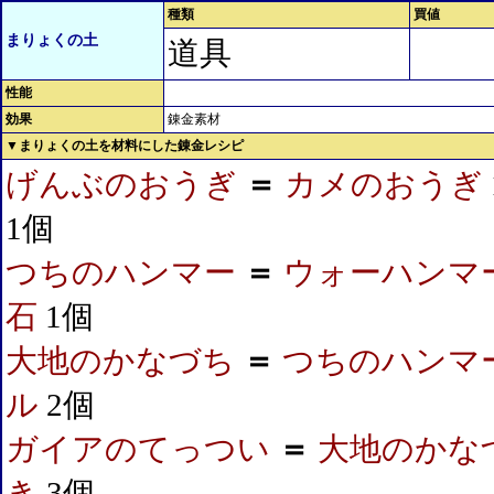
種類
買値
まりょくの土
道具
性能
効果
錬金素材
▼まりょくの土を材料にした錬金レシピ
げんぶのおうぎ
＝
カメのおうぎ
1個
つちのハンマー
＝
ウォーハンマ
石
1個
大地のかなづち
＝
つちのハンマ
ル
2個
ガイアのてっつい
＝
大地のかな
き
3個