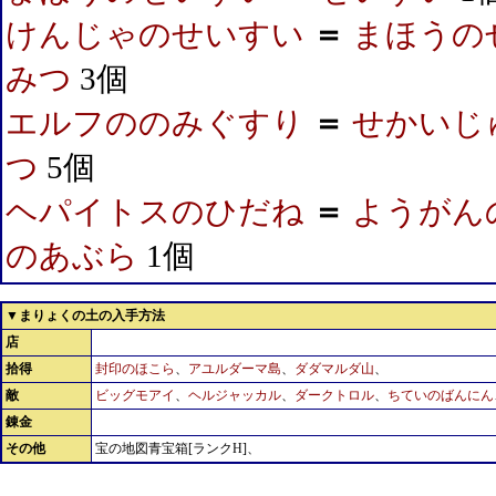
けんじゃのせいすい
＝
まほうの
みつ
3個
エルフののみぐすり
＝
せかいじ
つ
5個
ヘパイトスのひだね
＝
ようがん
のあぶら
1個
▼まりょくの土の入手方法
店
拾得
封印のほこら
、
アユルダーマ島
、
ダダマルダ山
、
敵
ビッグモアイ
、
ヘルジャッカル
、
ダークトロル
、
ちていのばんにん
錬金
その他
宝の地図青宝箱[ランクH]、