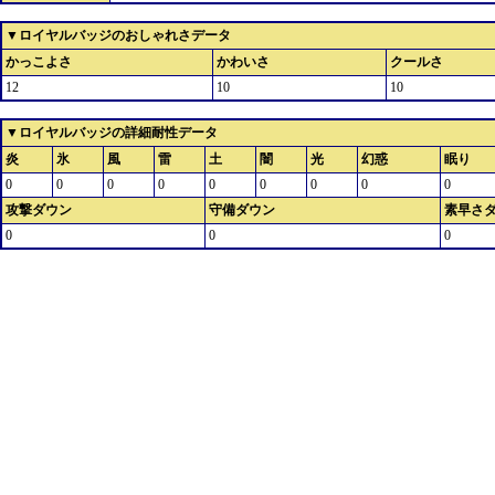
▼ロイヤルバッジのおしゃれさデータ
かっこよさ
かわいさ
クールさ
12
10
10
▼ロイヤルバッジの詳細耐性データ
炎
氷
風
雷
土
闇
光
幻惑
眠り
0
0
0
0
0
0
0
0
0
攻撃ダウン
守備ダウン
素早さ
0
0
0