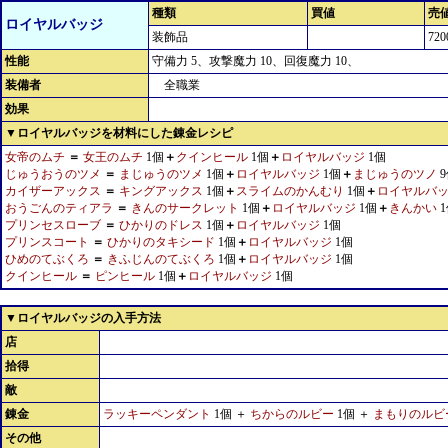
種類
買値
売
ロイヤルバッジ
装飾品
720
性能
守備力 5、攻撃魔力 10、回復魔力 10、
装備者
全職業
効果
▼ロイヤルバッジを材料にした錬金レシピ
女帝のムチ
＝
女王のムチ
1個
＋
クインヒール
1個
＋
ロイヤルバッジ
1個
じゅうおうのツメ
＝
まじゅうのツメ
1個
＋
ロイヤルバッジ
1個
＋
まじゅうのツノ
9
カイザーアックス
＝
キングアックス
1個
＋
スライムのかんむり
1個
＋
ロイヤルバ
おうごんのティアラ
＝
きんのサークレット
1個
＋
ロイヤルバッジ
1個
＋
きんかい
1
プリンセスローブ
＝
ひかりのドレス
1個
＋
ロイヤルバッジ
1個
プリンスコート
＝
ひかりのタキシード
1個
＋
ロイヤルバッジ
1個
ひめのてぶくろ
＝
きふじんのてぶくろ
1個
＋
ロイヤルバッジ
1個
クインヒール
＝
ピンヒール
1個
＋
ロイヤルバッジ
1個
▼ロイヤルバッジの入手方法
店
拾得
敵
錬金
ラッキーペンダント
1個 ＋
ちからのルビー
1個 ＋
まもりのルビ
その他