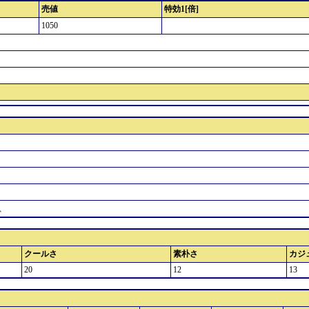
売値
特効1[倍]
1050
、
クールさ
素朴さ
カジ
20
12
13