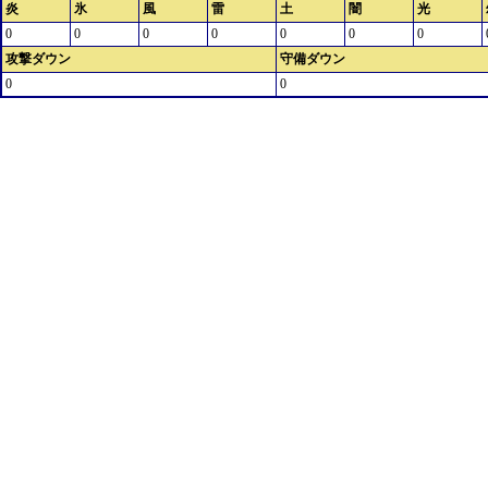
炎
氷
風
雷
土
闇
光
0
0
0
0
0
0
0
攻撃ダウン
守備ダウン
0
0