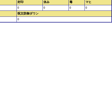
封印
休み
毒
マヒ
0
0
0
0
呪文防御ダウン
0