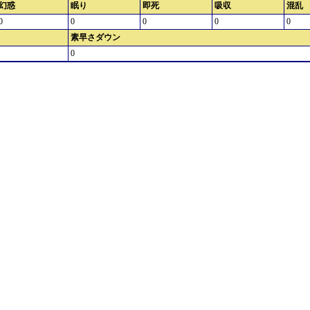
幻惑
眠り
即死
吸収
混乱
0
0
0
0
0
素早さダウン
0