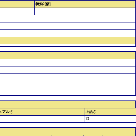
特効2[倍]
ュアルさ
上品さ
13