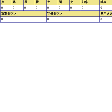
炎
氷
風
雷
土
闇
光
幻惑
眠り
0
0
0
0
0
0
0
0
0
攻撃ダウン
守備ダウン
素早さ
0
0
0