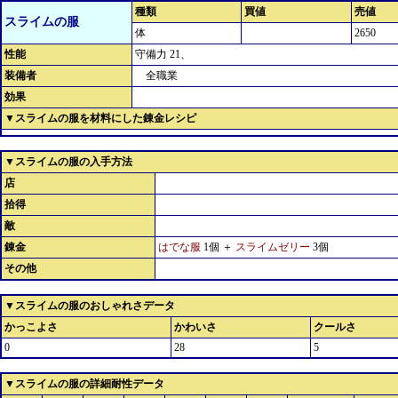
種類
買値
売値
スライムの服
体
2650
性能
守備力 21、
装備者
全職業
効果
▼スライムの服を材料にした錬金レシピ
▼スライムの服の入手方法
店
拾得
敵
錬金
はでな服
1個 ＋
スライムゼリー
3個
その他
▼スライムの服のおしゃれさデータ
かっこよさ
かわいさ
クールさ
0
28
5
▼スライムの服の詳細耐性データ