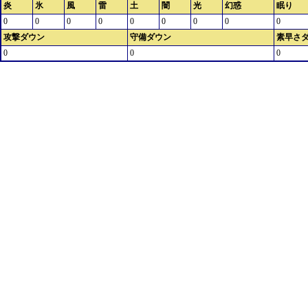
炎
氷
風
雷
土
闇
光
幻惑
眠り
0
0
0
0
0
0
0
0
0
攻撃ダウン
守備ダウン
素早さ
0
0
0