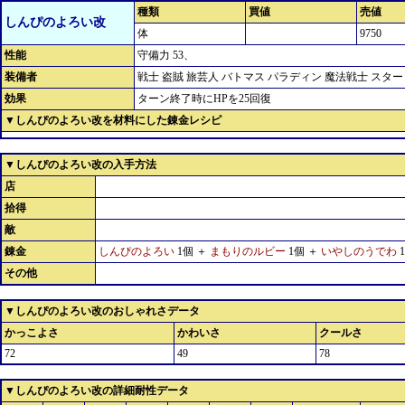
種類
買値
売値
しんぴのよろい改
体
9750
性能
守備力 53、
装備者
戦士 盗賊 旅芸人 バトマス パラディン 魔法戦士 スター
効果
ターン終了時にHPを25回復
▼しんぴのよろい改を材料にした錬金レシピ
▼しんぴのよろい改の入手方法
店
拾得
敵
錬金
しんぴのよろい
1個 ＋
まもりのルビー
1個 ＋
いやしのうでわ
その他
▼しんぴのよろい改のおしゃれさデータ
かっこよさ
かわいさ
クールさ
72
49
78
▼しんぴのよろい改の詳細耐性データ