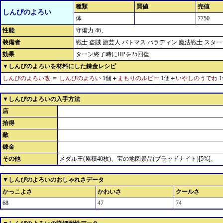
種類
買値
売値
しんぴのよろい
体
7750
性能
守備力 46、
装備者
戦士 盗賊 旅芸人 バトマス パラディン 魔法戦士 スター
効果
ターン終了時にHPを25回復
▼しんぴのよろいを材料にした錬金レシピ
しんぴのよろい改
＝
しんぴのよろい
1個
＋
まもりのルビー
1個
＋
いやしのうでわ
1
▼しんぴのよろいの入手方法
店
拾得
敵
錬金
その他
メダル王(累積40枚)、宝の地図景品(ブラッドナイト)[5%]、
▼しんぴのよろいのおしゃれさデータ
かっこよさ
かわいさ
クールさ
68
47
74