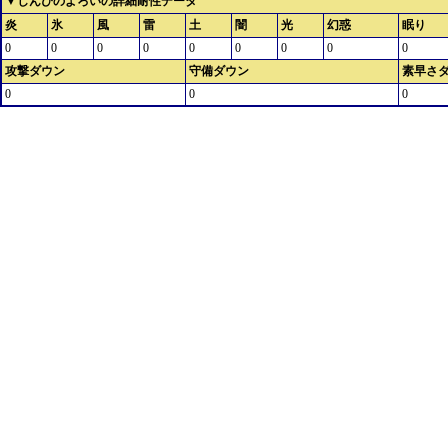
▼しんぴのよろいの詳細耐性データ
炎
氷
風
雷
土
闇
光
幻惑
眠り
0
0
0
0
0
0
0
0
0
攻撃ダウン
守備ダウン
素早さ
0
0
0