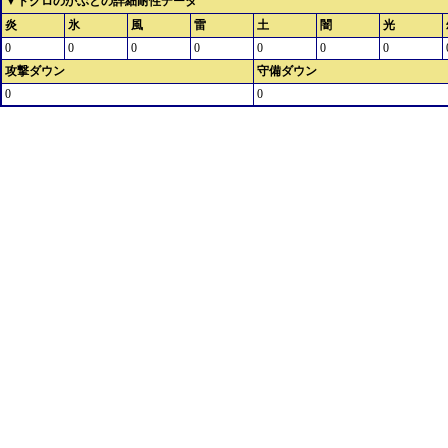
▼ドクロのかぶとの詳細耐性データ
炎
氷
風
雷
土
闇
光
0
0
0
0
0
0
0
攻撃ダウン
守備ダウン
0
0