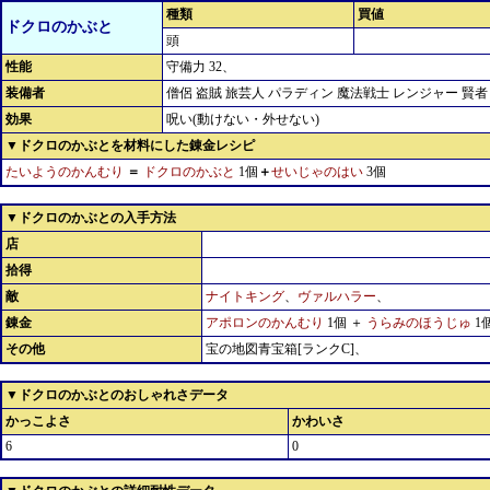
種類
買値
ドクロのかぶと
頭
性能
守備力 32、
装備者
僧侶 盗賊 旅芸人 パラディン 魔法戦士 レンジャー 賢者
効果
呪い(動けない・外せない)
▼ドクロのかぶとを材料にした錬金レシピ
たいようのかんむり
＝
ドクロのかぶと
1個
＋
せいじゃのはい
3個
▼ドクロのかぶとの入手方法
店
拾得
敵
ナイトキング
、
ヴァルハラー
、
錬金
アポロンのかんむり
1個 ＋
うらみのほうじゅ
1
その他
宝の地図青宝箱[ランクC]、
▼ドクロのかぶとのおしゃれさデータ
かっこよさ
かわいさ
6
0