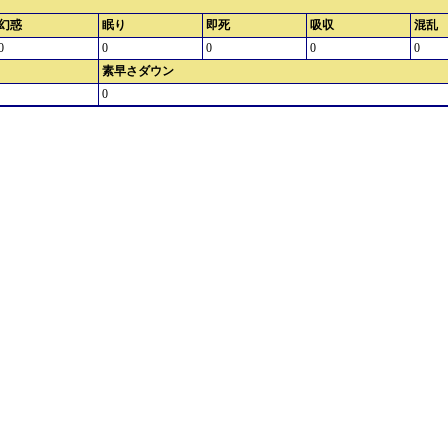
幻惑
眠り
即死
吸収
混乱
0
0
0
0
0
素早さダウン
0