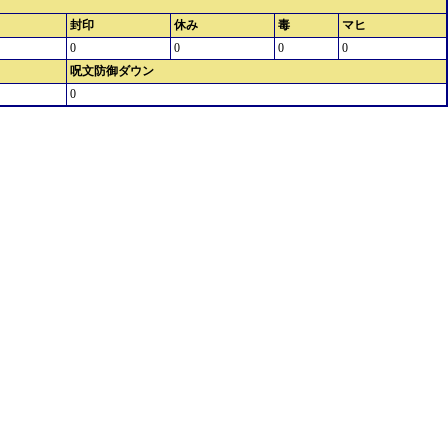
封印
休み
毒
マヒ
0
0
0
0
呪文防御ダウン
0