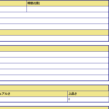
特効2[倍]
ュアルさ
上品さ
0