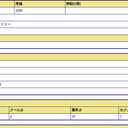
売値
特効1[倍]
4500
 スター
個
クールさ
素朴さ
カジ
4
36
5