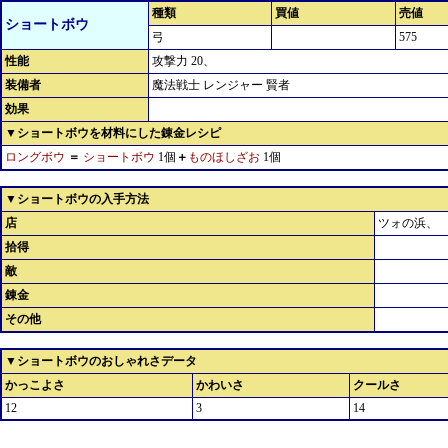
種類
買値
売値
ショートボウ
弓
575
性能
攻撃力 20、
装備者
魔法戦士 レンジャー 賢者
効果
▼ショートボウを材料にした錬金レシピ
ロングボウ
＝
ショートボウ
1個
＋
ものほしざお
1個
▼ショートボウの入手方法
店
ツォの浜、
拾得
敵
錬金
その他
▼ショートボウのおしゃれさデータ
かっこよさ
かわいさ
クールさ
12
3
14