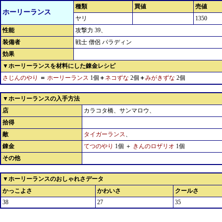
種類
買値
売値
ホーリーランス
ヤリ
1350
性能
攻撃力 39、
装備者
戦士 僧侶 パラディン
効果
▼ホーリーランスを材料にした錬金レシピ
さじんのやり
＝
ホーリーランス
1個
＋
ネコずな
2個
＋
みがきずな
2個
▼ホーリーランスの入手方法
店
カラコタ橋、サンマロウ、
拾得
敵
タイガーランス
、
錬金
てつのやり
1個 ＋
きんのロザリオ
1個
その他
▼ホーリーランスのおしゃれさデータ
かっこよさ
かわいさ
クールさ
38
27
35