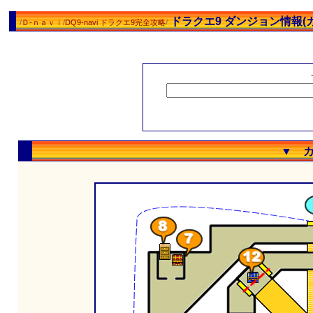
ドラクエ9 ダンジョン情報(
/
Ｄ-ｎａｖｉ
/
DQ9-navi ドラクエ9完全攻略
/
▼ 