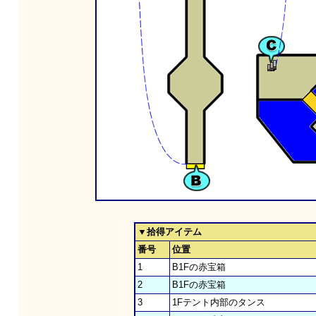
▼拾得アイテム
番号
位置
1
B1Fの赤宝箱
2
B1Fの赤宝箱
3
1Fテント内部のタンス