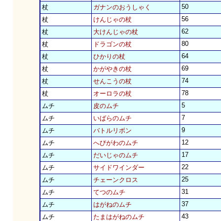
50
杖
ガナンのおうしゃく
56
杖
けんじゃの杖
62
杖
大けんじゃの杖
80
杖
ドラゴンの杖
64
杖
ひかりの杖
69
杖
かがやきの杖
74
杖
せんこうの杖
78
杖
オーロラの杖
5
ムチ
皮のムチ
7
ムチ
いばらのムチ
9
ムチ
バトルリボン
12
ムチ
へびがわのムチ
17
ムチ
だいじゃのムチ
22
ムチ
サイドワインダー
25
ムチ
チェーンクロス
31
ムチ
てつのムチ
37
ムチ
はがねのムチ
43
ムチ
たまはがねのムチ