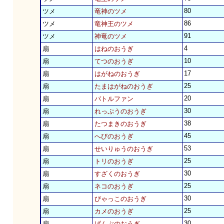
80
ツメ
竜神のツメ
86
ツメ
竜神王のツメ
91
ツメ
神竜のツメ
4
扇
はねのおうぎ
10
扇
てつのおうぎ
17
扇
はがねのおうぎ
25
扇
たまはがねのおうぎ
20
扇
バトルファン
30
扇
れっぷうのおうぎ
38
扇
たつまきのおうぎ
45
扇
へびのおうぎ
53
扇
せいりゅうのおうぎ
25
扇
トリのおうぎ
30
扇
すざくのおうぎ
25
扇
ネコのおうぎ
30
扇
びゃっこのおうぎ
25
扇
カメのおうぎ
30
扇
げんぶのおうぎ