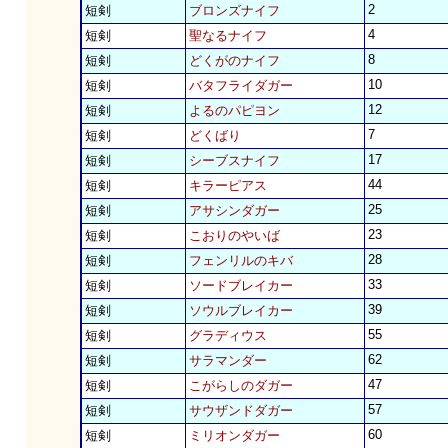
2
短剣
ブロンズナイフ
4
短剣
聖なるナイフ
8
短剣
どくがのナイフ
10
短剣
バタフライダガー
12
短剣
よるのパピヨン
7
短剣
どくばり
17
短剣
シーブスナイフ
44
短剣
キラーピアス
25
短剣
アサシンダガー
23
短剣
こおりのやいば
28
短剣
フェンリルのキバ
33
短剣
ソードブレイカー
39
短剣
ソウルブレイカー
55
短剣
グラディウス
62
短剣
サラマンダー
47
短剣
こがらしのダガー
57
短剣
サウザンドダガー
60
短剣
ミリオンダガー