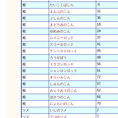
-5
棍
だいこくばしら
31
棍
えんぶのこん
36
棍
ぶしんのこん
18
棍
まどろみのこん
24
棍
ゆめみのこん
37
棍
レイニーロッド
41
棍
スコールロッド
45
棍
テンペストロッド
48
棍
ろうがぼう
56
棍
ドラゴンロッド
61
棍
シェンロンロッド
72
棍
オリハルこん
57
棍
しゅらのこん
62
棍
みょうおうのこん
66
棍
ぼさつのこん
70
棍
にょらいのこん
2
ツメ
いしのツメ
7
ツメ
てつのツメ