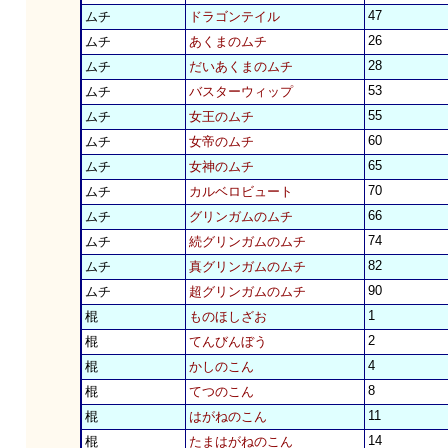
47
ムチ
ドラゴンテイル
26
ムチ
あくまのムチ
28
ムチ
だいあくまのムチ
53
ムチ
バスターウィップ
55
ムチ
女王のムチ
60
ムチ
女帝のムチ
65
ムチ
女神のムチ
70
ムチ
カルベロビュート
66
ムチ
グリンガムのムチ
74
ムチ
続グリンガムのムチ
82
ムチ
真グリンガムのムチ
90
ムチ
超グリンガムのムチ
1
棍
ものほしざお
2
棍
てんびんぼう
4
棍
かしのこん
8
棍
てつのこん
11
棍
はがねのこん
14
棍
たまはがねのこん