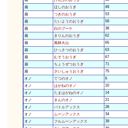
49
扇
ほしのおうぎ
53
扇
つきのおうぎ
58
扇
たいようのおうぎ
38
扇
白のブーケ
62
扇
きりんのおうぎ
65
扇
風林火山
63
扇
ひっさつのおうぎ
67
扇
むそうおうぎ
71
扇
ちょうぜつおうぎ
75
扇
さいしゅうおうぎ
6
オノ
てつのオノ
10
オノ
はがねのオノ
14
オノ
たまはがねのオノ
21
オノ
きんのオノ
28
オノ
バトルアックス
34
オノ
ムーンアックス
39
オノ
フルムーンアックス