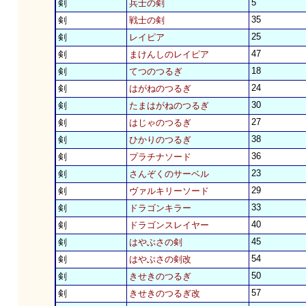
5
剣
兵士の剣
35
剣
戦士の剣
25
剣
レイピア
47
剣
まけんしのレイピア
18
剣
てつのつるぎ
24
剣
はがねのつるぎ
30
剣
たまはがねのつるぎ
27
剣
はじゃのつるぎ
38
剣
ひかりのつるぎ
36
剣
プラチナソード
23
剣
さんぞくのサーベル
29
剣
ヴァルキリーソード
33
剣
ドラゴンキラー
40
剣
ドラゴンスレイヤー
45
剣
はやぶさの剣
54
剣
はやぶさの剣改
50
剣
きせきのつるぎ
57
剣
きせきのつるぎ改