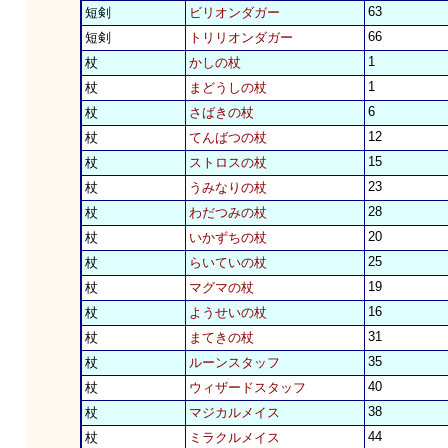
63
短剣
ビリオンダガー
66
短剣
トリリオンダガー
1
杖
かしの杖
1
杖
まどうしの杖
6
杖
さばきの杖
12
杖
てんばつの杖
15
杖
ストロスの杖
23
杖
うみなりの杖
28
杖
わだつみの杖
20
杖
いかずちの杖
25
杖
らいていの杖
19
杖
マグマの杖
16
杖
ようせいの杖
31
杖
まてきの杖
35
杖
ルーンスタッフ
40
杖
ウィザードスタッフ
38
杖
マジカルメイス
44
杖
ミラクルメイス