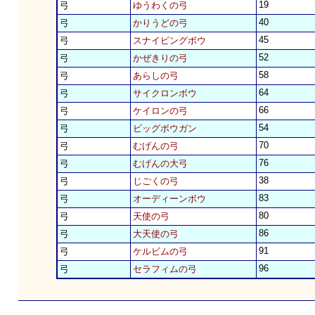
19
弓
ゆうわくの弓
40
弓
かりうどの弓
45
弓
スナイピングボウ
52
弓
かぜきりの弓
58
弓
あらしの弓
64
弓
サイクロンボウ
66
弓
ケイロンの弓
54
弓
ビッグボウガン
70
弓
むげんの弓
76
弓
むげんの大弓
38
弓
じごくの弓
83
弓
オーディーンボウ
80
弓
天使の弓
86
弓
大天使の弓
91
弓
ケルビムの弓
96
弓
セラフィムの弓